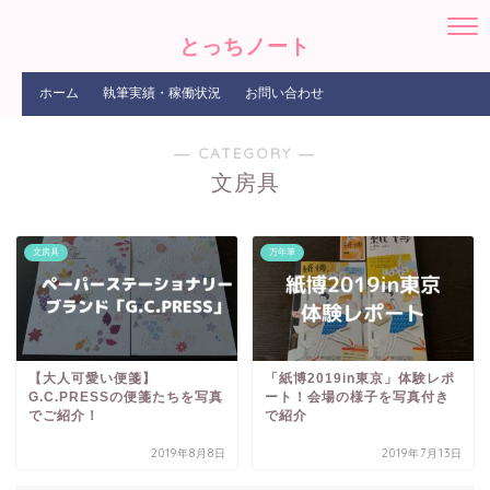
とっちノート
ホーム
執筆実績・稼働状況
お問い合わせ
― CATEGORY ―
文房具
文房具
万年筆
【大人可愛い便箋】
「紙博2019in東京」体験レポ
G.C.PRESSの便箋たちを写真
ート！会場の様子を写真付き
でご紹介！
で紹介
2019年8月8日
2019年7月13日